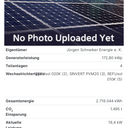
Eigentümer
Jürgen Schneiker Energie e. K.
Generatorleistung
172,80 kWp
Teilanlagen
4
Wechselrichtertypen
REFUsol 020K (2), SINVERT PVM20 (3), REFUsol
010K (5)
Gesamtenergie
2.719.044 kWh
CO
1.495 t
2
Einsparung
Aktuelle
19,4 kW
Leistung